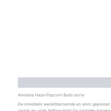
Description
Amnesia Haze-Popcorn Buds-sorte
De inmiddels wereldberoemde en alom geprezen
smaak en uniek heftige high! De originele Amnes