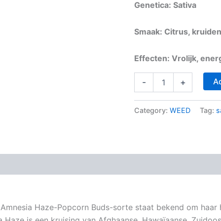
Genetica: Sativa
Smaak: Citrus, kruiden
Effecten: Vrolijk, ener
A
-
+
Category:
WEED
Tag:
s
 Amnesia Haze-Popcorn Buds-sorte staat bekend om haar
ia Haze is een kruising van Afghaanse, Hawaïaanse, Zuidoo