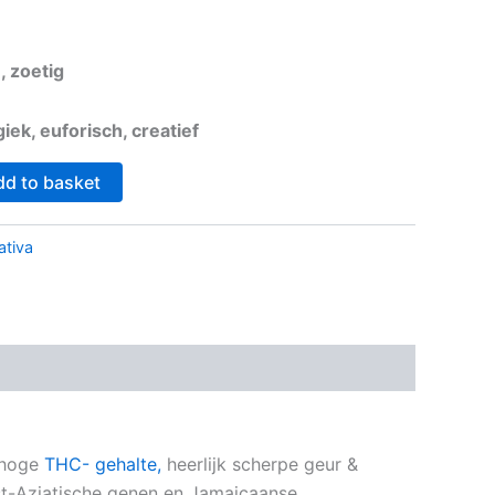
, zoetig
giek, euforisch, creatief
dd to basket
ativa
 hoge
THC- gehalte,
heerlijk scherpe geur &
st-Aziatische genen en Jamaicaanse