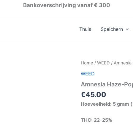
Bankoverschrijving vanaf € 300
Thuis
Speichern
Amnesia
Home
/
WEED
/ Amnesia
Haze-
WEED
Popcorn
Buds-
Amnesia Haze-Po
sorte
quantity
€
45.00
Hoeveelheid: 5 gram (
THC: 22-25%