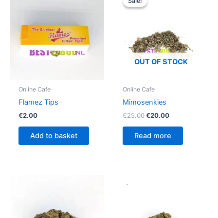
Sale!
Sale!
was:
is:
€25.00.
€20.00.
OUT OF STOCK
Online Cafe
Online Cafe
Flamez Tips
Mimosenkies
€
2.00
€
25.00
€
20.00
Add to basket
Read more