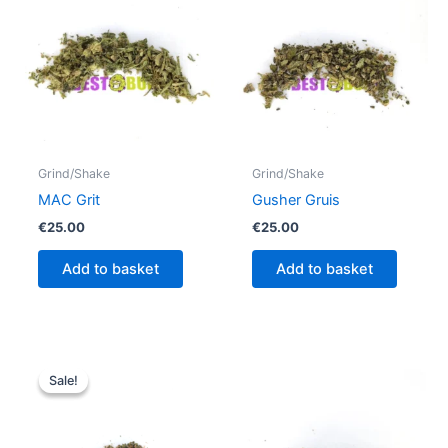
Grind/Shake
Grind/Shake
MAC Grit
Gusher Gruis
€
25.00
€
25.00
Add to basket
Add to basket
Original
Current
price
price
Sale!
Sale!
was:
is:
€25.00.
€20.00.